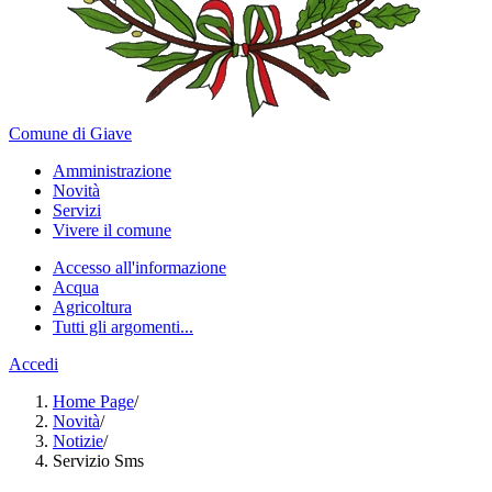
Comune di Giave
Amministrazione
Novità
Servizi
Vivere il comune
Accesso all'informazione
Acqua
Agricoltura
Tutti gli argomenti...
Accedi
Home Page
/
Novità
/
Notizie
/
Servizio Sms