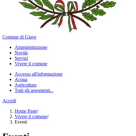
Comune di Giave
Amministrazione
Novità
Servizi
Vivere il comune
Accesso all'informazione
Acqua
Agricoltura
Tutti gli argomenti...
Accedi
Home Page
/
Vivere il comune
/
Eventi