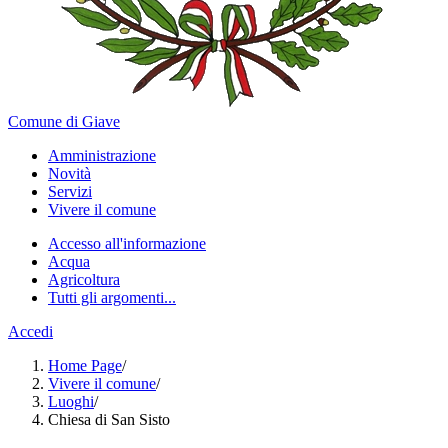
Comune di Giave
Amministrazione
Novità
Servizi
Vivere il comune
Accesso all'informazione
Acqua
Agricoltura
Tutti gli argomenti...
Accedi
Home Page
/
Vivere il comune
/
Luoghi
/
Chiesa di San Sisto