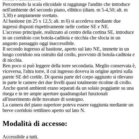
Percorrendo la scala elicoidale si raggiunge l'andito che introduce
nell'ambiente del secondo piano, ellittico (diam. m 5-4,50; alt. m
3,30) e ampiamente svettato.
Al bastione (m 25 x 12,5; alt. m 6) si accedeva mediante due
ingressi disposti rispettivamente nelle cortine SE e NE.
L'accesso principale, realizzato al centro della cortina SE, introduce
in un corridoio con botola-caditoia e nicchia che sfocia in un
angusto passaggio oggi inaccessibile.
Il secondo ingresso al bastione, aperto sul lato NE, immette in un
lungo corridoio ora ostruito dal crollo, provvisto di botola-caditoia e
di nicchia.
Ben poco si può leggere della torre secondaria. Meglio conservata è,
viceversa, l'altra torre, il cui ingresso doveva in origine aprirsi sulla
parete SE del cortile. Di questa parte del corpo aggiunto si rilevano
in parte le camere dei due livelli quasi totalmente ricolme di crollo.
Anche questi ambienti erano separati da un solaio poggiante su una
risega e in tre ampie aperture quadrangolari funzionali
all'inserimento delle travature di sostegno.
La camera del piano superiore poteva essere raggiunta mediante un
breve corridoio rettilineo aperto sul lato N.
Modalità di accesso:
Accessibile a tutti.