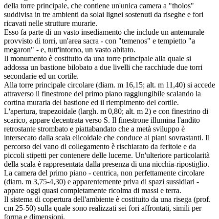
della torre principale, che contiene un'unica camera a "tholos"
suddivisa in tre ambienti da solai lignei sostenuti da riseghe e fori
ricavati nelle strutture murarie.
Esso fa parte di un vasto insediamento che include un antemurale
provvisto di torri, un'area sacra - con "temenos" e tempietto "a
megaron" - e, tutt'intorno, un vasto abitato.
Il monumento è costituito da una torre principale alla quale si
addossa un bastione bilobato a due livelli che racchiude due torri
secondarie ed un cortile.
Alla torre principale circolare (diam. m 16,15; alt. m 11,40) si accede
attraverso il finestrone del primo piano raggiungibile scalando la
cortina muraria del bastione ed il riempimento del cortile.
L'apertura, trapezoidale (largh. m 0,80; alt. m 2) e con finestrino di
scarico, appare decentrata verso S. Il finestrone illumina l'andito
retrostante strombato e piattabandato che a metà sviluppo è
intersecato dalla scala elicoidale che conduce ai piani sovrastanti. Il
percorso del vano di collegamento è rischiarato da feritoie e da
piccoli stipetti per contenere delle lucerne. Un'ulteriore particolarità
della scala è rappresentata dalla presenza di una nicchia-ripostiglio.
La camera del primo piano - centrica, non perfettamente circolare
(diam. m 3,75-4,30) e apparentemente priva di spazi sussidiari -
appare oggi quasi completamente ricolma di massi e terra.
Il sistema di copertura dell'ambiente è costituito da una risega (prof.
cm 25-50) sulla quale sono realizzati sei fori affrontati, simili per
forma e dimensioni.