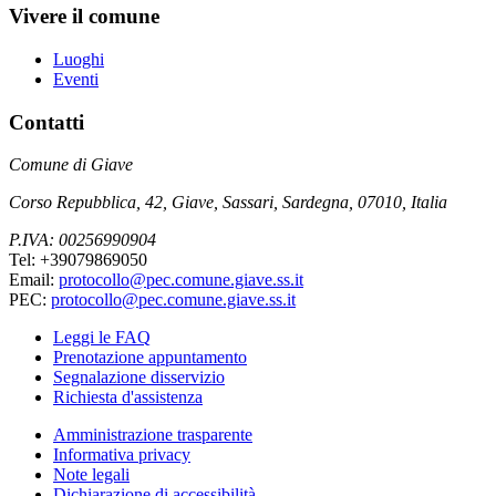
Vivere il comune
Luoghi
Eventi
Contatti
Comune di Giave
Corso Repubblica, 42, Giave, Sassari, Sardegna, 07010, Italia
P.IVA: 00256990904
Tel: +39079869050
Email:
protocollo@pec.comune.giave.ss.it
PEC:
protocollo@pec.comune.giave.ss.it
Leggi le FAQ
Prenotazione appuntamento
Segnalazione disservizio
Richiesta d'assistenza
Amministrazione trasparente
Informativa privacy
Note legali
Dichiarazione di accessibilità