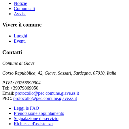
Notizie
Comunicati
Avvisi
Vivere il comune
Luoghi
Eventi
Contatti
Comune di Giave
Corso Repubblica, 42, Giave, Sassari, Sardegna, 07010, Italia
P.IVA: 00256990904
Tel: +39079869050
Email:
protocollo@pec.comune.giave.ss.it
PEC:
protocollo@pec.comune.giave.ss.it
Leggi le FAQ
Prenotazione appuntamento
Segnalazione disservizio
Richiesta d'assistenza