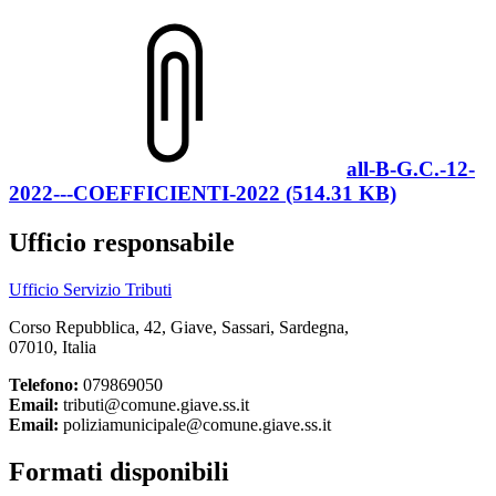
all-B-G.C.-12-
2022---COEFFICIENTI-2022 (514.31 KB)
Ufficio responsabile
Ufficio Servizio Tributi
Corso Repubblica, 42, Giave, Sassari, Sardegna,
07010, Italia
Telefono:
079869050
Email:
tributi@comune.giave.ss.it
Email:
poliziamunicipale@comune.giave.ss.it
Formati disponibili